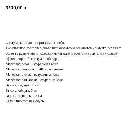
3500,00
р.
Добавить в корзину
Фактура, которая говорит сама за себя.
Тиснение под крокодила добавляет характер классическому силуэту, делая его
более выразительным. Сдержанный дизайн в сочетании с деталями создаёт
эффект дорогой, продуманной пары.
Материал верха: натуральная кожа
Материал подошвы: ТЭП облегченный
Материал стельки: натуральна кожа
Материал подкладки: натуральна кожа
Высота изделия: 10 см
Высота каблука: 3 см
Высота подошвы: 1,8 см
Сезон: внесезонная обувь