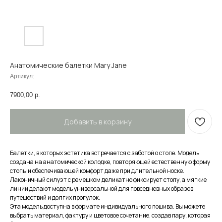
Анатомические балетки Mary Jane
Артикул:
7900,00
р.
Добавить в корзину
Балетки, в которых эстетика встречается с заботой о стопе. Модель
создана на анатомической колодке, повторяющей естественную форму
стопы и обеспечивающей комфорт даже при длительной носке.
Лаконичный силуэт с ремешком деликатно фиксирует стопу, а мягкие
линии делают модель универсальной для повседневных образов,
путешествий и долгих прогулок.
Эта модель доступна в формате индивидуального пошива. Вы можете
выбрать материал, фактуру и цветовое сочетание, создав пару, которая