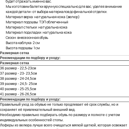
будет отражать именно вас.
Мы изготовим балетки вручную специально для вас, уделяя внимание
каждой детали- от выбора материалов до финальной отделки.
Материал верха: натуральная кожа (велюр)
Материал подошвы: ТЭП облегченный
Материал стельки: натуральна кожа
Материал подкладки: натуральна кожа
Сезон: внесезонная обувь
Высота каблука: 2 см
Высота подошвы: 1 см
Размерная сетка
Рекомендации по подбору и уходу:
Размерная сетка
36 размер - 22,5-23см
37 размер - 23- 23,5см
38 размер - 24-24,5см
39 размер - 24,5- 25см
40 размер - 25-25,5см
41 размер - 26-26,5см
Рекомендации по подбору и уходу:
Правильный уход за обувью не только продлевает её срок службы, но и
сохраняет её привлекательный внешний вид.
Необходимо правильно подбирать обувь по размеру и полноте с учетом
индивидуальных особенностей стопы.
Лоферы из велюра лучше всего очищаться мягкой щеткой, которая освежает