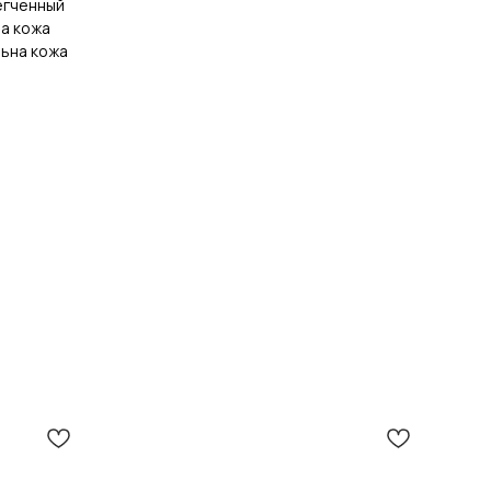
егченный
на кожа
льна кожа