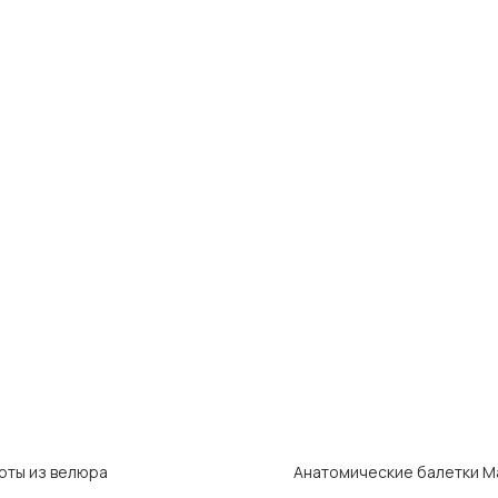
рты из велюра
Анатомические балетки Ma