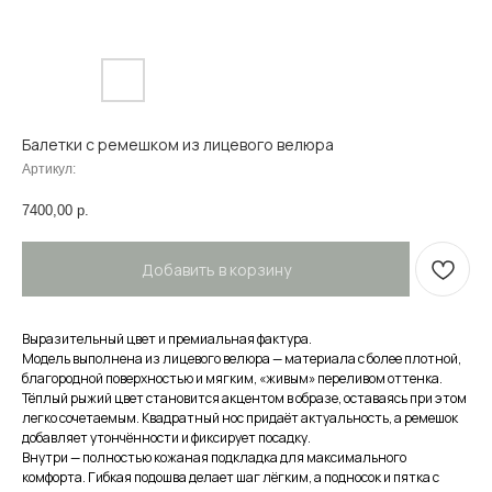
Балетки с ремешком из лицевого велюра
Артикул:
7400,00
р.
Добавить в корзину
Выразительный цвет и премиальная фактура.
Модель выполнена из лицевого велюра — материала с более плотной,
благородной поверхностью и мягким, «живым» переливом оттенка.
Тёплый рыжий цвет становится акцентом в образе, оставаясь при этом
легко сочетаемым. Квадратный нос придаёт актуальность, а ремешок
добавляет утончённости и фиксирует посадку.
Внутри — полностью кожаная подкладка для максимального
комфорта. Гибкая подошва делает шаг лёгким, а подносок и пятка с