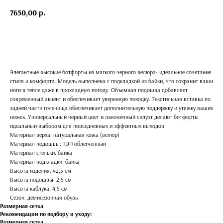
7650,00
р.
Добавить в корзину
Элегантные высокие ботфорты из мягкого черного велюра- идеальное сочетание
стиля и комфорта. Модель выполнена с подкладкой из байки, что сохранит ваши
ноги в тепле даже в прохладную погоду. Объемная подошва добавляет
современный акцент и обеспечивает уверенную походку. Текстильная вставка по
задней части голенища обеспечивает дополнительную поддержку и утяжку ваших
ножек. Универсальный черный цвет и лаконичный силуэт делают ботфорты
идеальный выбором для повседневных и эффектных выходов.
Материал верха: натуральная кожа (велюр)
Материал подошвы: ТЭП облегченный
Материал стельки: байка
Материал подкладки: байка
Высота изделия: 42,5 см
Высота подошвы: 2,5 см
Высота каблука: 4,5 см
Сезон: демисезонная обувь
Размерная сетка
Рекомендации по подбору и уходу:
Размерная сетка