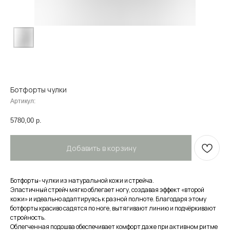
Ботфорты чулки
Артикул:
5780,00
р.
Добавить в корзину
Ботфорты- чулки из натуральной кожи и стрейча.
Эластичный стрейч мягко облегает ногу, создавая эффект «второй
кожи» и идеально адаптируясь к разной полноте. Благодаря этому
ботфорты красиво садятся по ноге, вытягивают линию и подчёркивают
стройность.
Облегченная подошва обеспечивает комфорт даже при активном ритме