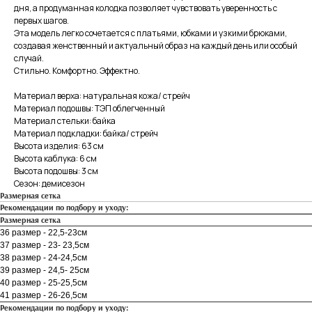
дня, а продуманная колодка позволяет чувствовать уверенность с
первых шагов.
Эта модель легко сочетается с платьями, юбками и узкими брюками,
создавая женственный и актуальный образ на каждый день или особый
случай.
Стильно. Комфортно. Эффектно.
Материал верха: натуральная кожа/ стрейч
Материал подошвы: ТЭП облегченный
Материал стельки: байка
Материал подкладки: байка/ стрейч
Высота изделия: 63 см
Высота каблука: 6 см
Высота подошвы: 3 см
Сезон: демисезон
Размерная сетка
Рекомендации по подбору и уходу:
Размерная сетка
36 размер - 22,5-23см
37 размер - 23- 23,5см
38 размер - 24-24,5см
39 размер - 24,5- 25см
40 размер - 25-25,5см
41 размер - 26-26,5см
Рекомендации по подбору и уходу: