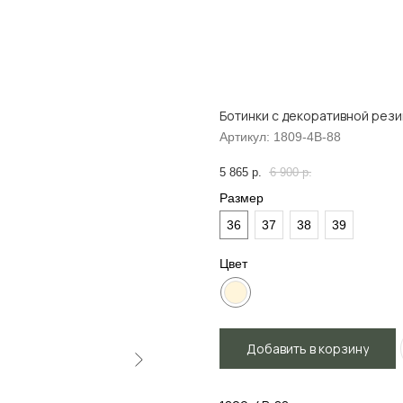
Ботинки с декоративной рез
Артикул:
1809-4В-88
5 865
р.
6 900
р.
Размер
36
37
38
39
Цвет
Добавить в корзину