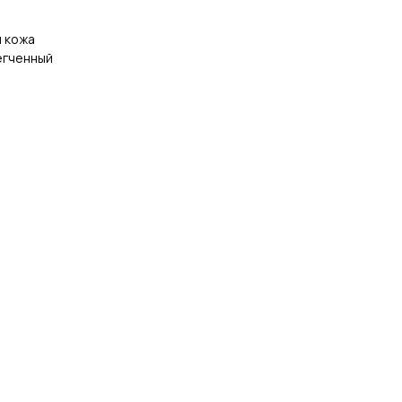
я кожа
егченный